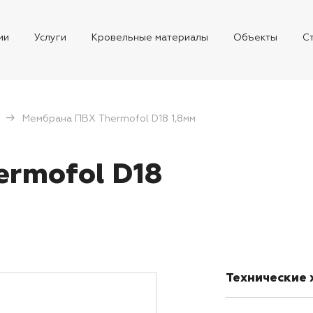
ии
Услуги
Кровельные материалы
Объекты
С
Мембрана ПВХ Thermofol D18 1,8мм
rmofol D18
Технические 