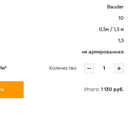
Bauder
10
0,5м / 1,5 м
1,5
не армированная
/м²
Количество
ть
Итого:
1 130
руб.