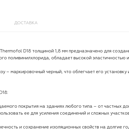
ДОСТАВКА
hermofol D18 толщиной 1,8 мм предназначено для создан
ого поливинилхлорида, обладает высокой эластичностью и
изу – маркировочный черный, что облегчает его установку 
D18:
емого покрытия на зданиях любого типа – от частных до
спользовать ее для усиления соединений и сложных участк
вечность и сохранение изоляционных свойств на долгие го